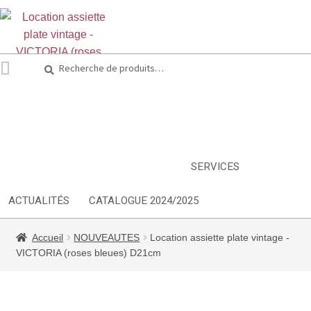
Recherche
Recherche
pour :
ARTS DE LA TABLE
EQUIPEMENT CUISINE
MOBILIER
TEXTILE
DÉCORATIONS
INSPIRATIONS
NOUVEAUTES
SERVICES
ACTUALITÉS
CATALOGUE 2024/2025
Accueil
NOUVEAUTES
Location assiette plate vintage -
VICTORIA (roses bleues) D21cm