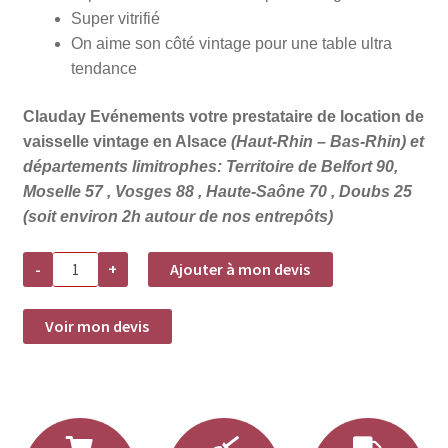
Super vitrifié
On aime son côté vintage pour une table ultra
tendance
Clauday Evénements votre prestataire de location de
vaisselle vintage en Alsace
(Haut-Rhin – Bas-Rhin) et
départements limitrophes: Territoire de Belfort 90,
Moselle 57 , Vosges 88 , Haute-Saône 70 , Doubs 25
(soit environ 2h autour de nos entrepôts)
quantité
-
+
Ajouter à mon devis
de
Location
assiette
plate
Voir mon devis
vintage
-
VICTORIA
(roses
bleues)
D21cm