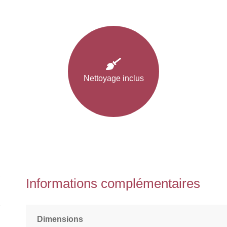
porcelaine
D20cm
Nettoyage inclus
Informations complémentaires
Dimensions