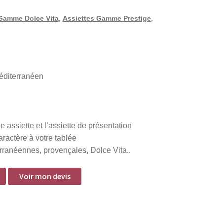
Gamme Dolce Vita
,
Assiettes Gamme Prestige
,
méditerranéen
assiette et l’assiette de présentation
ractère à votre tablée
rranéennes, provençales, Dolce Vita..
Voir mon devis