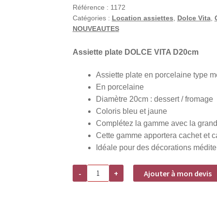
Référence :
1172
Catégories :
Location assiettes
,
Dolce Vita
,
NOUVEAUTES
Assiette plate DOLCE VITA D20cm
Assiette plate en porcelaine type 
En porcelaine
Diamètre 20cm : dessert / fromage
Coloris bleu et jaune
Complétez la gamme avec la grande 
Cette gamme apportera cachet et ca
Idéale pour des décorations médite
quantité
-
+
Ajouter à mon devis
de
Assiette
plate
Dolce
Vita
en