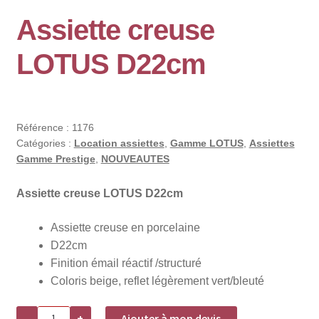
Assiette creuse
LOTUS D22cm
Référence :
1176
Catégories :
Location assiettes
,
Gamme LOTUS
,
Assiettes
Gamme Prestige
,
NOUVEAUTES
Assiette creuse LOTUS D22cm
Assiette creuse en porcelaine
D22cm
Finition émail réactif /structuré
Coloris beige, reflet légèrement vert/bleuté
quantité
-
+
Ajouter à mon devis