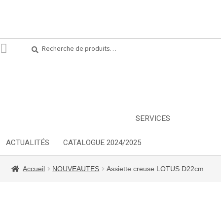
Recherche
Recherche
pour :
ARTS DE LA TABLE
EQUIPEMENT CUISINE
MOBILIER
TEXTILE
DÉCORATIONS
INSPIRATIONS
NOUVEAUTES
SERVICES
ACTUALITÉS
CATALOGUE 2024/2025
Accueil
NOUVEAUTES
Assiette creuse LOTUS D22cm