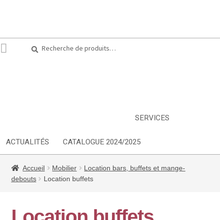
Recherche
Recherche
pour :
ARTS DE LA TABLE
EQUIPEMENT CUISINE
MOBILIER
TEXTILE
DÉCORATIONS
INSPIRATIONS
NOUVEAUTES
SERVICES
ACTUALITÉS
CATALOGUE 2024/2025
Accueil
Mobilier
Location bars, buffets et mange-
debouts
Location buffets
Location buffets