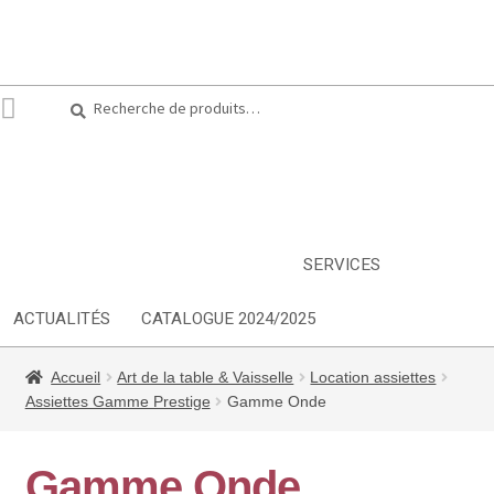
Recherche
Recherche
pour :
ARTS DE LA TABLE
EQUIPEMENT CUISINE
MOBILIER
TEXTILE
DÉCORATIONS
INSPIRATIONS
NOUVEAUTES
SERVICES
ACTUALITÉS
CATALOGUE 2024/2025
Accueil
Art de la table & Vaisselle
Location assiettes
Assiettes Gamme Prestige
Gamme Onde
Gamme Onde