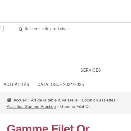
Recherche
Recherche
pour :
ARTS DE LA TABLE
EQUIPEMENT CUISINE
MOBILIER
TEXTILE
DÉCORATIONS
INSPIRATIONS
NOUVEAUTES
SERVICES
ACTUALITÉS
CATALOGUE 2024/2025
Accueil
Art de la table & Vaisselle
Location assiettes
Assiettes Gamme Prestige
Gamme Filet Or
Gamme Filet Or