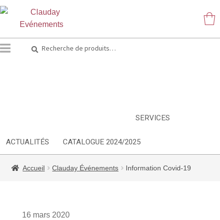
Recherche
Recherche
pour :
ARTS DE LA TABLE
EQUIPEMENT CUISINE
MOBILIER
TEXTILE
DÉCORATIONS
INSPIRATIONS
NOUVEAUTES
SERVICES
ACTUALITÉS
CATALOGUE 2024/2025
Accueil
Clauday Événements
Information Covid-19
16 mars 2020