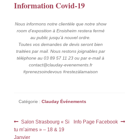
Information Covid-19
Nous informons notre clientèle que notre show
room d’exposition à Ensisheim restera fermé
au public jusqu’à nouvel ordre.
Toutes vos demandes de devis seront bien
traitées par mail. Nous restons joignables par
téléphone au 03 89 57 11 23 ou par e-mail à
contact@clauday-evenements.fr
#prenezsoindevous #restezàlamaison
Catégorie :
Clauday Événements
Navigation
Article
Article
Salon Strasbourg « Si
Info Page Facebook
précédent :
suivant :
tu m’aimes » – 18 & 19
de
Janvier