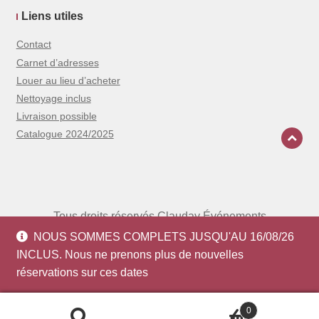
Liens utiles
Contact
Carnet d’adresses
Louer au lieu d’acheter
Nettoyage inclus
Livraison possible
Catalogue 2024/2025
Tous droits réservés Clauday Événements
2026 - Site réalisé par
Wooz'up
-
Mentions
NOUS SOMMES COMPLETS JUSQU'AU 16/08/26
légales
-
CGV
INCLUS. Nous ne prenons plus de nouvelles
réservations sur ces dates
0